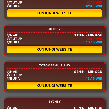
TUTUP
12:15 WIB
BUKA
12:30 WIB
KUNJUNGI WEBSITE
BULLSEYE
HARI
SENIN - MINGGU
TUTUP
13:00 WIB
BUKA
13:15 WIB
KUNJUNGI WEBSITE
TOTOMACAU SIANG
HARI
SENIN - MINGGU
TUTUP
13:00 WIB
BUKA
13:15 WIB
KUNJUNGI WEBSITE
SYDNEY
HARI
SENIN - MINGGU