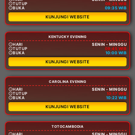
TUTUP
09:25 WIB
BUKA
09:35 WIB
KUNJUNGI WEBSITE
KENTUCKY EVENING
HARI
SENIN - MINGGU
TUTUP
09:45 WIB
BUKA
10:00 WIB
KUNJUNGI WEBSITE
CAROLINA EVENING
HARI
SENIN - MINGGU
TUTUP
10:17 WIB
BUKA
10:22 WIB
KUNJUNGI WEBSITE
TOTOCAMBODIA
HARI
SENIN - MINGGU