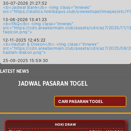
30-07-2026 21:27:52
<b>Jadwal Bank</b> <img class="lnnews"
src="https://statics.hokibagus.club/yowestogel/images/e
13-06-2026 13:41:23
<b>FAQ</b> <img class="lnnews"
src="https://cdn.areabermain.club/assets/cdn/az7/2025/1
faqicon.png">
12-11-2025 12:45:22
<b>Hadiah & Diskon</b> <img class="lnnews"
src="https://cdn.areabermain.club/assets/cdn/az7/2025/
hadiah-diskon.png">
25-09-2025 15:59:30
LATEST
NEWS
JADWAL PASARAN TOGEL
HOKI DRAW