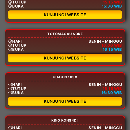
TUTUP
15:15 WIB
BUKA
15:30 WIB
KUNJUNGI WEBSITE
TOTOMACAU SORE
HARI
SENIN - MINGGU
TUTUP
16:00 WIB
BUKA
16:15 WIB
KUNJUNGI WEBSITE
HUAHIN 1630
HARI
SENIN - MINGGU
TUTUP
16:15 WIB
BUKA
16:30 WIB
KUNJUNGI WEBSITE
KING KONG4D I
HARI
SENIN - MINGGU