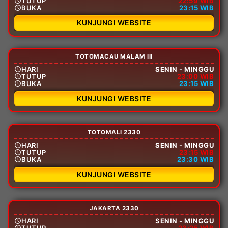
TUTUP
22:59 WIB
BUKA
23:15 WIB
KUNJUNGI WEBSITE
TOTOMACAU MALAM III
HARI
SENIN - MINGGU
TUTUP
23:00 WIB
BUKA
23:15 WIB
KUNJUNGI WEBSITE
TOTOMALI 2330
HARI
SENIN - MINGGU
TUTUP
23:15 WIB
BUKA
23:30 WIB
KUNJUNGI WEBSITE
JAKARTA 2330
HARI
SENIN - MINGGU
TUTUP
23:25 WIB