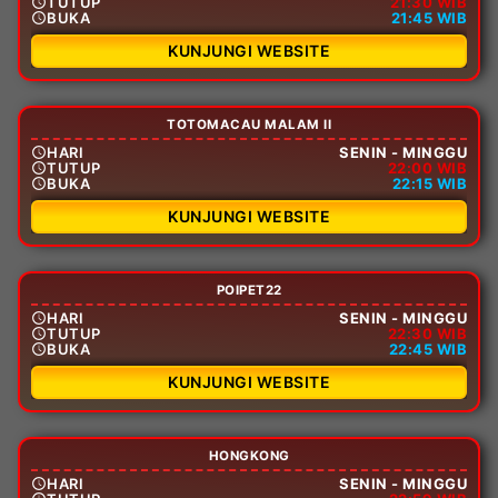
TUTUP
21:30 WIB
BUKA
21:45 WIB
KUNJUNGI WEBSITE
TOTOMACAU MALAM II
HARI
SENIN - MINGGU
TUTUP
22:00 WIB
BUKA
22:15 WIB
KUNJUNGI WEBSITE
POIPET22
HARI
SENIN - MINGGU
TUTUP
22:30 WIB
BUKA
22:45 WIB
KUNJUNGI WEBSITE
HONGKONG
HARI
SENIN - MINGGU