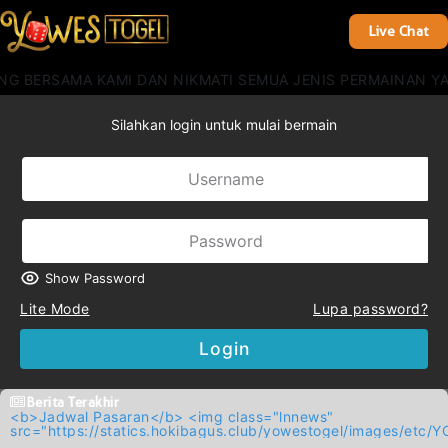
Live Chat
SAMA KAMI DAN NIKMATI SEMUA JENIS PERMAINAN YANG KA
Silahkan login untuk mulai bermain
Show Password
Lite Mode
Lupa password?
Login
Berita Terakhir
<b>Jadwal Pasaran</b> <img class="lnnews"
src="https://statics.hokibagus.club/yowestogel/images/e