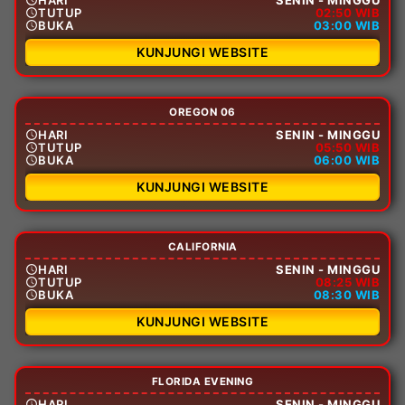
TUTUP
02:50 WIB
BUKA
03:00 WIB
KUNJUNGI WEBSITE
OREGON 06
HARI
SENIN - MINGGU
TUTUP
05:50 WIB
BUKA
06:00 WIB
KUNJUNGI WEBSITE
CALIFORNIA
HARI
SENIN - MINGGU
TUTUP
08:25 WIB
BUKA
08:30 WIB
KUNJUNGI WEBSITE
FLORIDA EVENING
HARI
SENIN - MINGGU